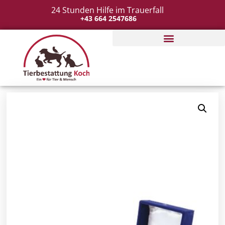
24 Stunden Hilfe im Trauerfall
+43 664 2547686
Tierbestattung organisieren