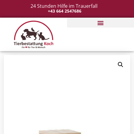
24 Stunden Hilfe im Trauerfall
+43 664 2547686
Tierbestattung organisieren