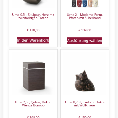
Urne 0,5 l, Skulptur, Herz mit
Urne 2 l, Moderne Form,
zweifarbigen Tatzen
Pfoten mit Silberband
€
178,00
€
139,00
In den Warenkorb
Ausführung wählen
Urne 2,5 l, Qubus, Dekor:
Urne 0,75 l, Skulptur, Katze
Wenge Bonobo
mit Wollknäuel
€
398,00
€
159,00