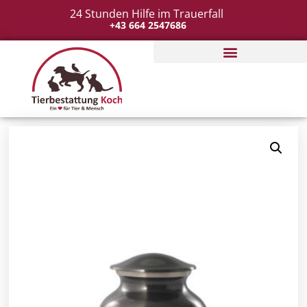
24 Stunden Hilfe im Trauerfall
+43 664 2547686
Tierbestattung organisieren