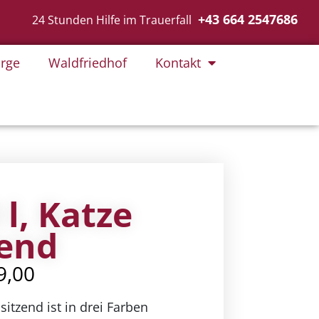
+43 664 2547686
24 Stunden Hilfe im Trauerfall
rge
Waldfriedhof
Kontakt
 l, Katze
zend
9,00
itzend ist in drei Farben