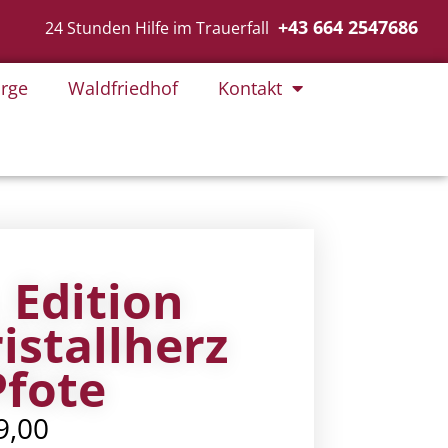
+43 664 2547686
24 Stunden Hilfe im Trauerfall
rge
Waldfriedhof
Kontakt
, Edition
ristallherz
Pfote
9,00