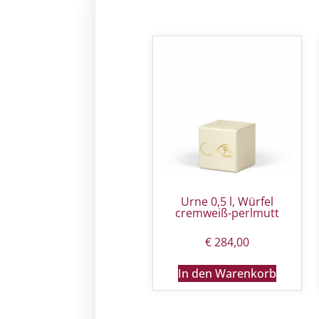
Urne 0,5 l, Würfel
cremweiß-perlmutt
€
284,00
In den Warenkorb