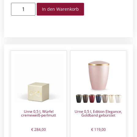
In den Warenkorb
Urne 0,5 l, Würfel
Urne 0,5 l, Edition Elegance,
cremeweiß-perlmutt
Goldband gebürstet
€
284,00
€
119,00