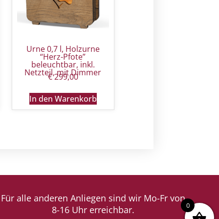
Urne 0,7 l, Holzurne
“Herz-Pfote”
beleuchtbar, inkl.
Netzteil, mit Dimmer
€
299,00
In den Warenkorb
Für alle anderen Anliegen sind wir Mo-Fr von
0
8-16 Uhr erreichbar.