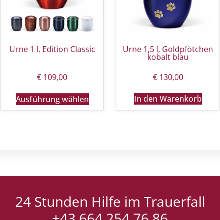
Urne 1 l, Edition Classic
Urne 1,5 l, Goldpfötchen
kobalt blau
€
109,00
€
130,00
In den Warenkorb
Ausführung wählen
24 Stunden Hilfe im Trauerfall
+43 664 254 76 86