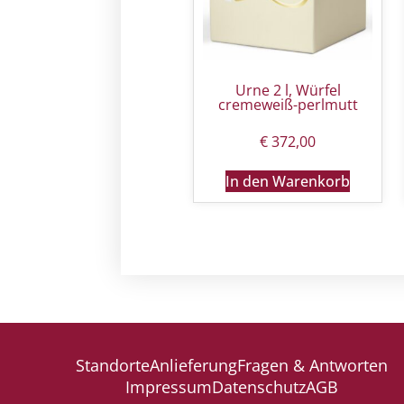
Urne 2 l, Würfel
cremeweiß-perlmutt
€
372,00
In den Warenkorb
Standorte
Anlieferung
Fragen & Antworten
Impressum
Datenschutz
AGB