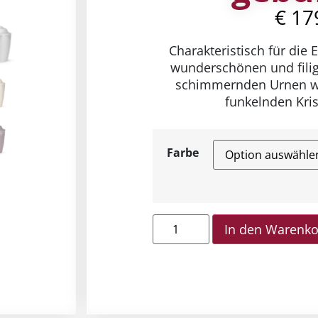
€
17
Charakteristisch für die 
wunderschönen und filig
schimmernden Urnen w
funkelnden Krist
Farbe
In den Warenk