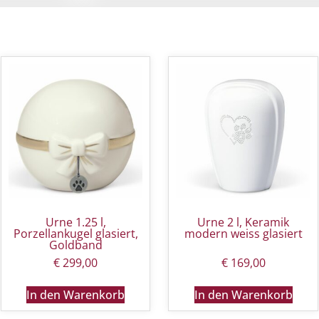
Urne 1.25 l,
Urne 2 l, Keramik
Porzellankugel glasiert,
modern weiss glasiert
Goldband
€
299,00
€
169,00
In den Warenkorb
In den Warenkorb