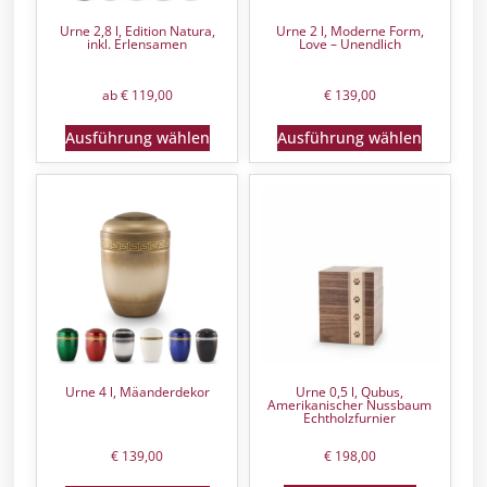
Urne 2,8 l, Edition Natura,
Urne 2 l, Moderne Form,
inkl. Erlensamen
Love – Unendlich
ab
€
119,00
€
139,00
Ausführung wählen
Ausführung wählen
Urne 4 l, Mäanderdekor
Urne 0,5 l, Qubus,
Amerikanischer Nussbaum
Echtholzfurnier
€
139,00
€
198,00