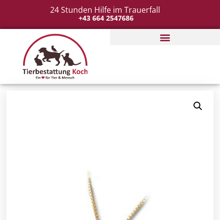
24 Stunden Hilfe im Trauerfall
+43 664 2547686
Tierbestattung organisieren