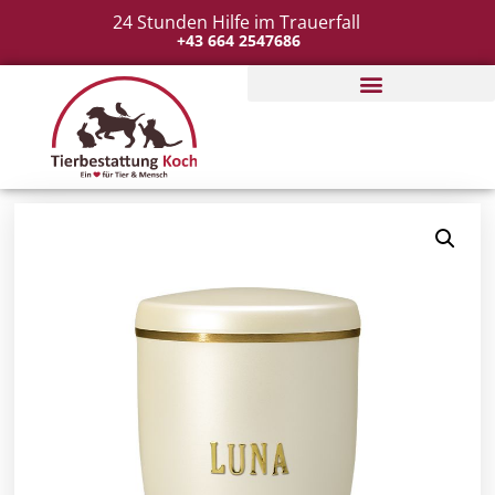
24 Stunden Hilfe im Trauerfall
+43 664 2547686
Tierbestattung organisieren