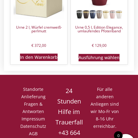
Urne 2 l, Würfel cremweiß-
Urne 0,5 l, Edition Elegance,
perlmutt
umlaufendes Pfotenband
€
372,00
€
129,00
In den Warenkorb
Ausführung wählen
Standorte
Für alle
24
Anlieferung
anderen
Stunden
Fragen &
Anliegen sind
Hilfe im
Antworten
wir Mo-Fr von
Impressum
8-16 Uhr
Trauerfall
Datenschutz
erreichbar.
+43 664
AGB
0